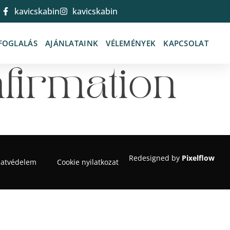
kavicskabin
kavicskabin
FOGLALÁS
AJÁNLATAINK
VÉLEMÉNYEK
KAPCSOLAT
firmation
Redesigned by
Pixelflow
atvédelem
Cookie nyilatkozat